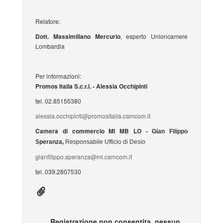
Relatore:
Dott. Massimiliano Mercurio
, esperto Unioncamere
Lombardia
Per informazioni:
Promos Italia S.c.r.l. -
Alessia Occhipinti
tel. 02.85155380
alessia.occhipinti@promositalia.camcom.it
Camera di commercio MI MB LO -
Gian Filippo
Speranza,
Responsabile Ufficio di Desio
gianfilippo.speranza@mi.camcom.it
tel. 039.2807530
Registrazione non consentita, nessun