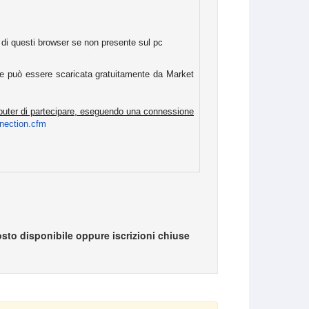
o di questi browser se non presente sul pc
che può essere scaricata gratuitamente da Market
omputer di partecipare, eseguendo una connessione
nection.
cfm
sto disponibile oppure iscrizioni chiuse