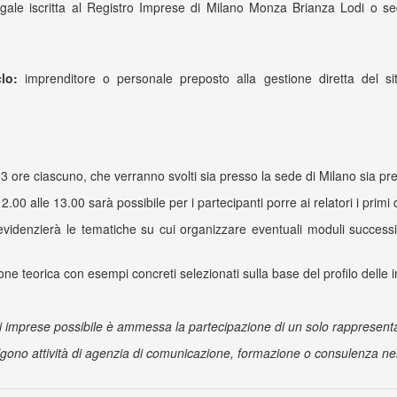
ale iscritta al Registro Imprese di Milano Monza Brianza Lodi o se
lo:
imprenditore o personale preposto alla gestione diretta del sito
 da 3 ore ciascuno, che verranno svolti sia presso la sede di Milano sia p
2.00 alle 13.00 sarà possibile per i partecipanti porre ai relatori i primi q
denzierà le tematiche su cui organizzare eventuali moduli successivi
ione teorica con esempi concreti selezionati sulla base del profilo delle 
i imprese possibile è ammessa la partecipazione di un solo rappresen
olgono attività di agenzia di comunicazione, formazione o consulenza nell