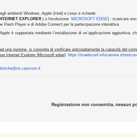
egli ambienti Windows, Apple (Intel) e Linux e richiede:
INTERNET EXPLORER
( o l'evoluzione
MICROSOFT EDGE
) - scaricare un
dobe Flash Player e di Adobe Connect per la partecipazione interattiva
Apple è supportata mediante l´installazione di un´applicazione aggiuntiva, 
 ad una riunione, si consiglia di verificare anticipatamente la capacità del c
er Internet Explorer (Microsoft edge)
:
https://icwebconf.
infocamere.it/testcon
listiche@
mi.camcom.it
Registrazione non consentita, nessun po